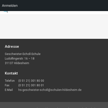
Anmelden
Adresse
Geschwister-Scholl-Schule
Ludolfingerstr. 16 – 18
31137 Hildesheim
Kontakt
Telefon
(0 51 21) 301 80 00
Fax
(0 51 21) 301 80 01
E-Mail
hs-geschwister-scholl@schulen-hildesheim.de