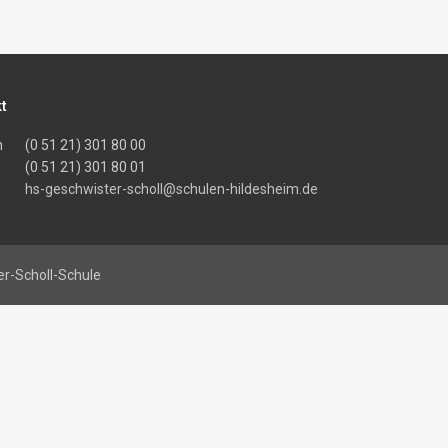
t
n
(0 51 21) 301 80 00
(0 51 21) 301 80 01
hs-geschwister-scholl@schulen-hildesheim.de
r-Scholl-Schule